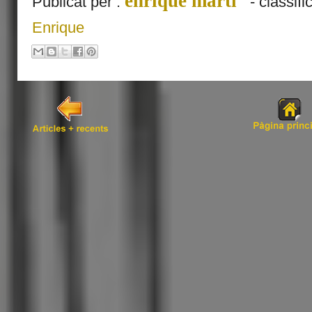
enrique martí
Publicat per :
- classifi
Enrique