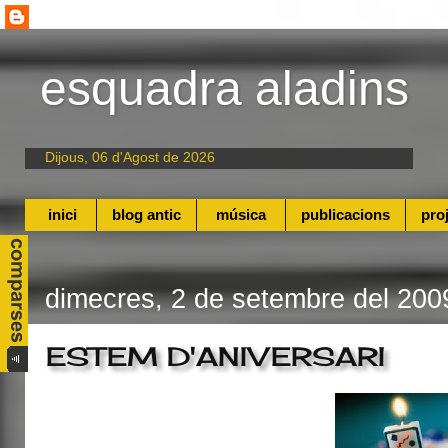
esquadra aladins
Dijous, 06 d'Agost de 2026
inici
blog antic
música
publicacions
pro
dimecres, 2 de setembre del 200
ESTEM D'ANIVERSARI