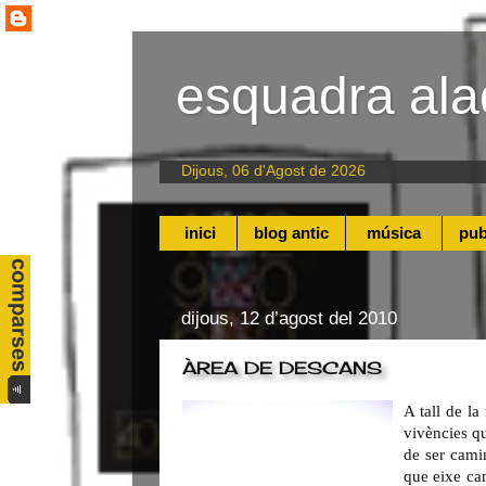
esquadra ala
Dijous, 06 d'Agost de 2026
inici
blog antic
música
pub
dijous, 12 d’agost del 2010
ÀREA DE DESCANS
A tall de l
vivències qu
de ser cami
que eixe ca