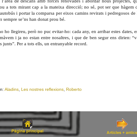
 l’àrea de descans amb forces renovades i abordar nous projectes, q
ou a tots mirant cap a la mateixa direcció; no sé, pot ser que hàgem 
autobús i portar la comparsa per eixos camins revirats i pedregosos de 
ts
sempre se’ns han donat prou bé.
o ho llegireu, però no puc evitar-ho: cada any, en arribar estes dates, 
imàvem i ja no estan entre nosaltres, i que de ben segur ens dirien: “v
junts”. Per a tots ells, un entranyable record.
en:
Aladins
,
Les nostres reflexions
,
Roberto