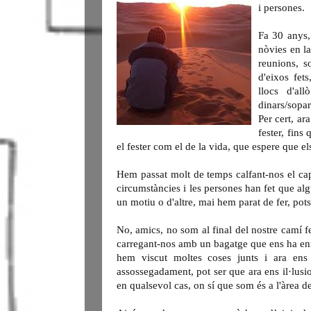
i persones.
Fa 30 anys,
nòvies en la
reunions, s
d'eixos fet
llocs d'al
dinars/sopar
P
er cert, ar
fester, fins
el fester com el de la vida, que espere que el
Hem passat molt de temps calfant-nos el ca
circumstàncies i les persones han fet que alg
un motiu o d'altre, mai hem parat de fer, pot
No, amics, no som al final del nostre camí fe
carregant-nos amb un bagatge que ens ha enri
hem viscut moltes coses junts i ara ens
assossegadament, pot ser que ara ens il·lusio
en qualsevol cas, on sí que som és a l'àrea d