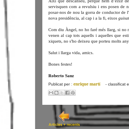
Així que descanseu, perquè hem d’eixir de
servisquen com a revulsiu i ens posen de n
posar-nos de nou la gorra de conductor de l'
nova presidència, al cap i a la fi, eixos
guisa
Com diu Àngel, no ho faré més llarg, si no n
venen al cap tots aquells i aquelles que est
xiquets, no s'ho deixeu que porteu molts anys 
Salut i llarga vida, amics.
Bones festes!
Roberto Sanz
enrique martí
Publicat per :
- classificat 