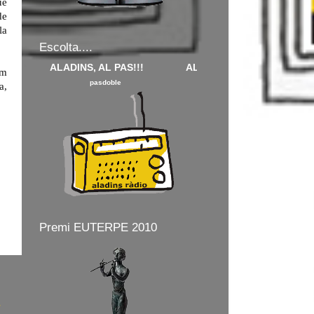
ue
de
la
Escolta....
ALADINS, AL PAS!!! ALADINS
em
pasdoble marxa mora
a,
Premi EUTERPE 2010