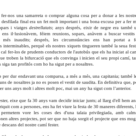
 fer-nos una samarreta o comprar alguna cosa per a donar a les nostr
 desfilada final era un fet molt important i una bona excusa per a fer m
opars i viatges
destrellatats
; anys després, eixir de negre era també 
s, ens il·lusionàvem, féiem reunions, sopars, anàvem a buscar vestits
lò més inaudits; després, les circumstàncies ens han portat a f
s interminables, perquè els nostres xiquets tingueren també la seua fest
a cal fer-los de prudents conductors de l'autobús que els ha iniciat al ca
 que troben la bifurcació que els convinga i inicien el seu propi camí, ta
s siga tan profitós com ho ha sigut per a nosaltres.
p per dur endavant una comparsa, a més a més, una capitania; també l
uns de nosaltres ja no es posen el vestit de saudita. En definitiva que, p
ser uns anys molt i altres molt poc, mai un any ha sigut com l’anterior.
ster, eixe que fa 30 anys vam decidir iniciar junts; al llarg d'ell hem an
quit com a persones, ens ha fet viure la festa de 30 maneres diferents, 
 permetem vore les coses des d'una talaia privilegiada, amb calm
nen altres projectes, pot ser que no haja sorgit el projecte que ens mog
e descans del nostre camí fester.