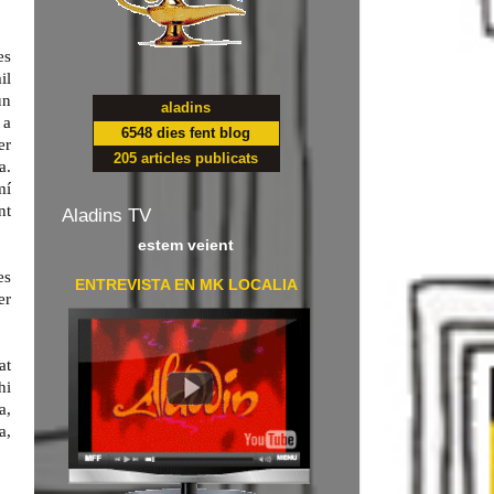
es
il
un
aladins
 a
6548 dies fent blog
er
205 articles publicats
a.
mí
nt
Aladins TV
estem veient
es
ENTREVISTA EN MK LOCALIA
er
at
hi
a,
a,