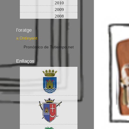
2010
2009
2008
l'oratge
a Ontinyent
Pronóstico de Tutiempo.net
Enllaços