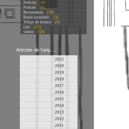
Notícies
(6)
Podcast
(6)
Recomanem
(30)
Repàs econòmic
(3)
Temps de lectura
(9)
cine
(12)
vídeos
(50)
Articles de l'any....
2022
2020
2019
2018
2017
2016
2015
2014
2013
2012
2011