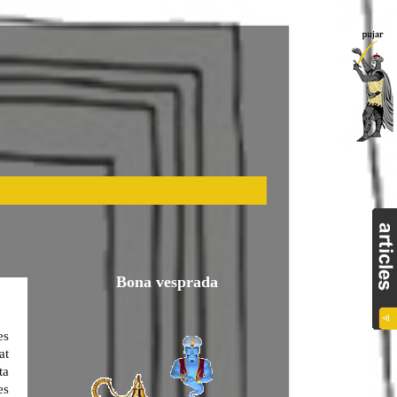
Bona vesprada
es
at
ta
es