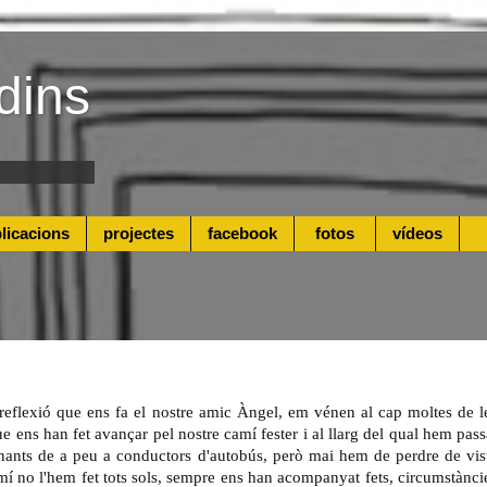
dins
licacions
projectes
facebook
fotos
vídeos
a reflexió que ens fa el nostre amic Àngel, em vénen al cap moltes de l
e ens han fet avançar pel nostre camí fester i al llarg del qual hem pass
nants de a peu a conductors d'autobús, però mai hem de perdre de vis
mí no l'hem fet tots sols, sempre ens han acompanyat fets, circumstànci