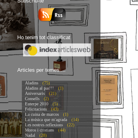
Subscriu-te
Ho tenim tot classificat
Articles per temes....
Aladins
(75)
Aladins al pas!!!
(1)
Aniversaris
(21)
Consells
(2)
Euterpe 2010
(5)
Felicitacions
(43)
La cuina de marcos
(1)
La música que m'agrada
(14)
Les nostres reflexions
(22)
Moros i cristians
(44)
Nadal
(28)