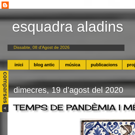
esquadra aladins
Dissabte, 08 d'Agost de 2026
inici
blog antic
música
publicacions
pro
dimecres, 19 d’agost del 2020
TEMPS DE PANDÈMIA I MÈS