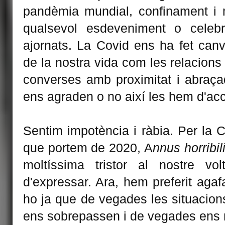
pandèmia mundial, confinament i
qualsevol esdeveniment o celeb
ajornats. La Covid ens ha fet canv
de la nostra vida com les relacions 
converses amb proximitat i abraça
ens agraden o no així les hem d'ac
Sentim impotència i ràbia. Per la C
que portem de 2020, A
nnus horribil
moltíssima tristor al nostre vo
d'expressar. Ara, hem preferit agaf
ho ja que de vegades les situacio
ens sobrepassen i de vegades ens r