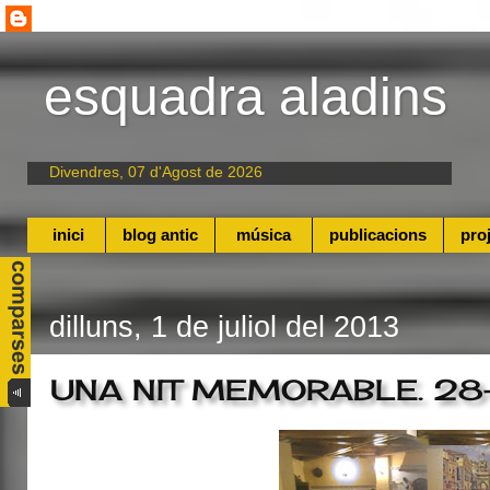
esquadra aladins
Divendres, 07 d'Agost de 2026
inici
blog antic
música
publicacions
pro
dilluns, 1 de juliol del 2013
UNA NIT MEMORABLE. 28