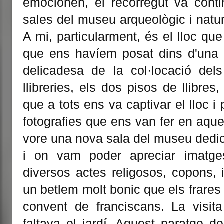
emocionen, el recorregut va conti
sales del museu arqueològic i natura
A mi, particularment, és el lloc q
que ens havíem posat dins d'una p
delicadesa de la col·locació dels l
llibreries, els dos pisos de llibres
que a tots ens va captivar el lloc i 
fotografies que ens van fer en aqu
vore una nova sala del museu dedi
i on vam poder apreciar imatges
diversos actes religosos, copons, 
un betlem molt bonic que els frares
convent de franciscans. La visita
faltava el jardí. Aquest paratge 