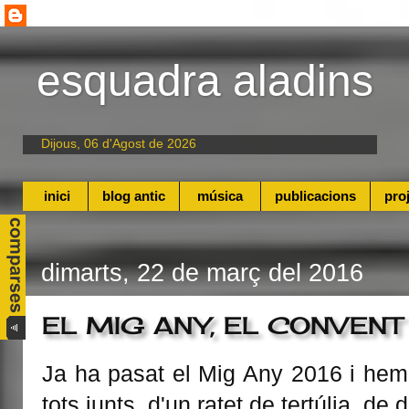
esquadra aladins
Dijous, 06 d'Agost de 2026
inici
blog antic
música
publicacions
pro
dimarts, 22 de març del 2016
EL MIG ANY, EL CONVENT 
Ja ha pasat el Mig Any 2016 i hem
tots junts, d'un ratet de tertúlia, de 